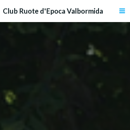
Vai
Club Ruote d'Epoca Valbormida
al
contenuto