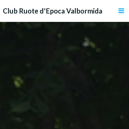
Vai
Club Ruote d'Epoca Valbormida
al
contenuto