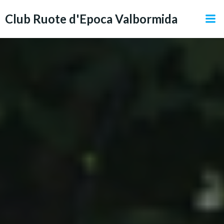
Vai
Club Ruote d'Epoca Valbormida
al
contenuto