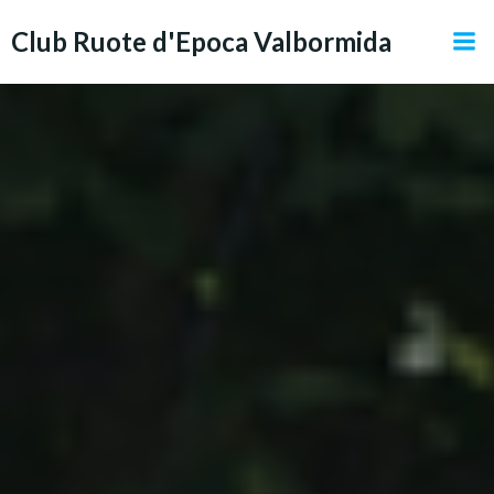
Vai
Club Ruote d'Epoca Valbormida
al
contenuto